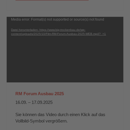
Video-
Media error: Format(s) not supported or source(s) not found
Player
Datei herunterladen: https://www.big-trockenbau.de/wp-
content/uploads/2025/10/Film-RM-Forum-Ausbau-2025-WEB.mp4?_=1
RM Forum Ausbau 2025
16.09. – 17.09.2025
Sie können das Video durch einen Klick auf das
Vollbild-Symbol vergrößern.