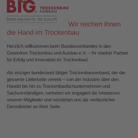
Skip
Open
Close
to
mobile
mobile
content
Wir reichen Ihnen
menu
menu
die Hand im Trockenbau
Herzlich willkommen beim Bundesverbandes in den
Gewerken Trockenbau und Ausbau e.V. – Ihr starker Partner
für Erfolg und Innovation im Trockenbau!
Als einziger bundesweit tätiger Trockenbauverband, der die
gesamte Lieferkette vereint – von der Industrie über den
Handel bis hin zu Trockenbaufachunternehmen und
Sachverständigen, vertreten wir engagiert die Interessen
unserer Mitglieder und verstehen uns als verlässlicher
Dienstleister an Ihrer Seite.