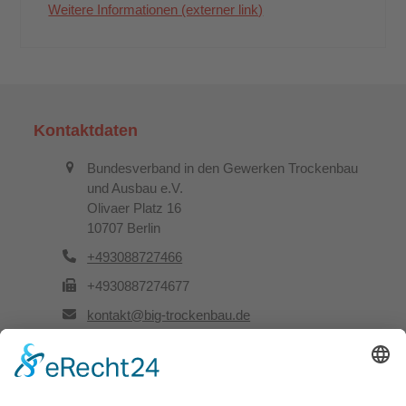
Weitere Informationen (externer link)
Kontaktdaten
Bundesverband in den Gewerken Trockenbau
und Ausbau e.V.
Olivaer Platz 16
10707 Berlin
+493088727466
+4930887274677
kontakt@big-trockenbau.de