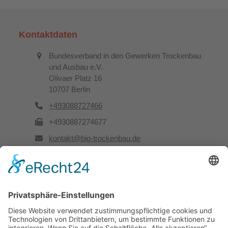
Kontaktdaten
Bundesverband in den Gewerken Trockenbau
und Ausbau e.V.
Olivaer Platz 16
10707 Berlin
+493088727466
+4930887274677
kontakt@big-trockenbau.de
Rechtliches
Kontakt