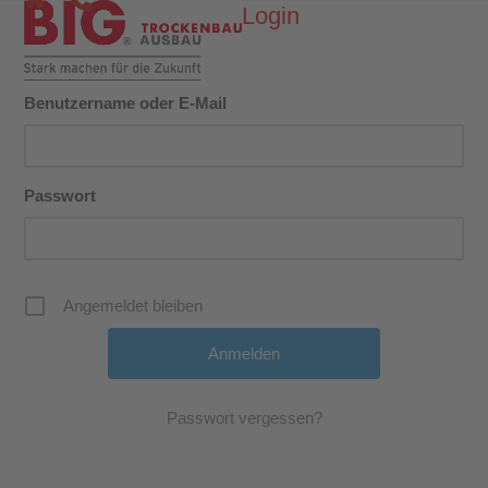
Skip
Login
Open
Close
to
mobile
mobile
content
menu
menu
Benutzername oder E-Mail
Passwort
Angemeldet bleiben
Passwort vergessen?