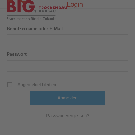
Skip
Login
Open
Close
to
mobile
mobile
content
menu
menu
Benutzername oder E-Mail
Passwort
Angemeldet bleiben
Passwort vergessen?