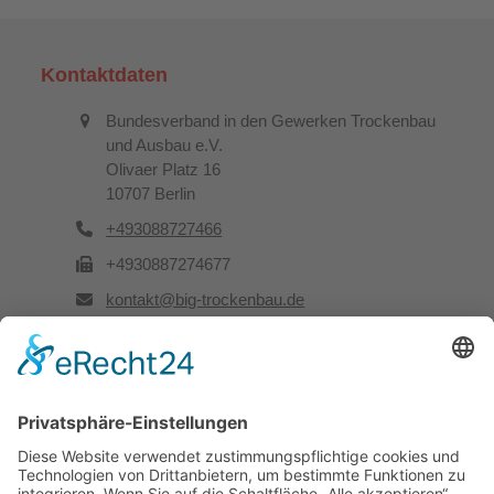
Kontaktdaten
Bundesverband in den Gewerken Trockenbau
und Ausbau e.V.
Olivaer Platz 16
10707 Berlin
+493088727466
+4930887274677
kontakt@big-trockenbau.de
Rechtliches
Kontakt