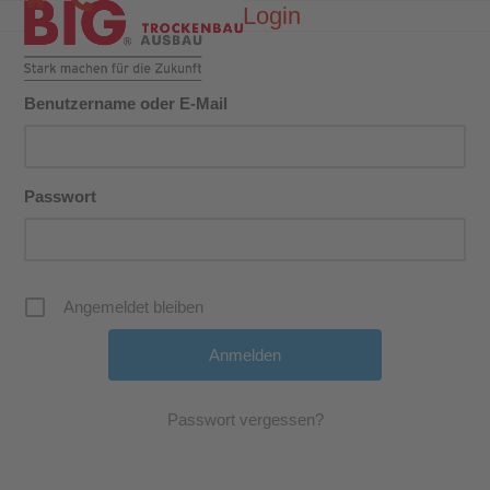
Skip
Login
Open
Close
to
mobile
mobile
content
menu
menu
Benutzername oder E-Mail
Passwort
Angemeldet bleiben
Passwort vergessen?