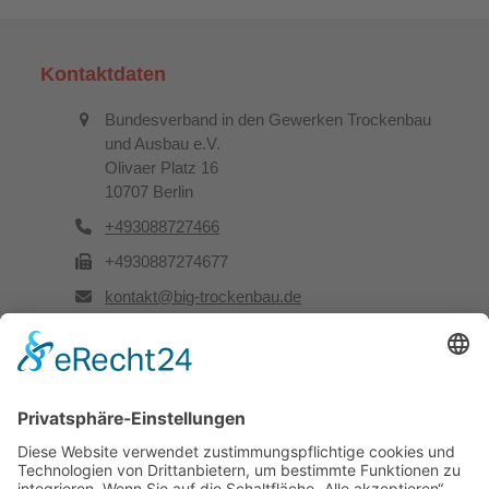
Kontaktdaten
Bundesverband in den Gewerken Trockenbau
und Ausbau e.V.
Olivaer Platz 16
10707 Berlin
+493088727466
+4930887274677
kontakt@big-trockenbau.de
Rechtliches
Kontakt