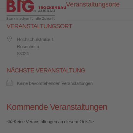
Skip
Veranstaltungsorte
Open
Close
to
mobile
mobile
content
menu
menu
VERANSTALTUNGSORT
Hochschulstraße 1
Rosenheim
83024
NÄCHSTE VERANSTALTUNG
Keine bevorstehenden Veranstaltungen
Kommende Veranstaltungen
<li>Keine Veranstaltungen an diesem Ort</li>