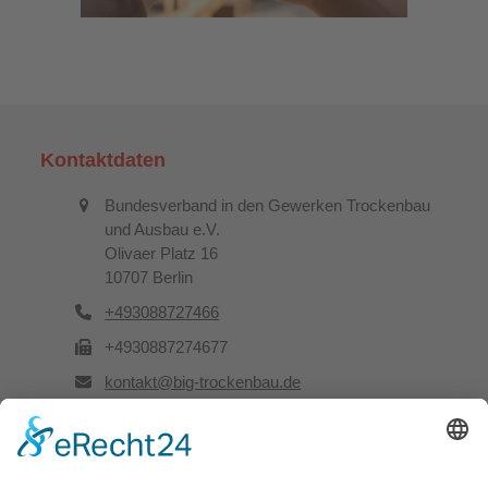
Kontaktdaten
Bundesverband in den Gewerken Trockenbau
und Ausbau e.V.
Olivaer Platz 16
10707 Berlin
+493088727466
+4930887274677
kontakt@big-trockenbau.de