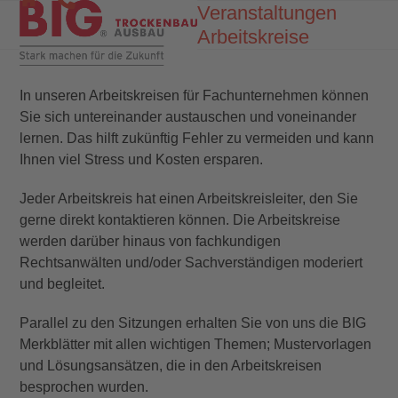
Skip
Veranstaltungen
Open
Close
to
Arbeitskreise
mobile
mobile
content
menu
menu
In unseren Arbeitskreisen für Fachunternehmen können
Sie sich untereinander austauschen und voneinander
lernen. Das hilft zukünftig Fehler zu vermeiden und kann
Ihnen viel Stress und Kosten ersparen.
Jeder Arbeitskreis hat einen Arbeitskreisleiter, den Sie
gerne direkt kontaktieren können. Die Arbeitskreise
werden darüber hinaus von fachkundigen
Rechtsanwälten und/oder Sachverständigen moderiert
und begleitet.
Parallel zu den Sitzungen erhalten Sie von uns die BIG
Merkblätter mit allen wichtigen Themen; Mustervorlagen
und Lösungsansätzen, die in den Arbeitskreisen
besprochen wurden.