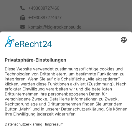
+493088727466
+4930887274677
kontakt@big-trockenbau.de
Rechtliches
Kontakt
Impressum
Datenschutz
Besuchen Sie uns auch hier: