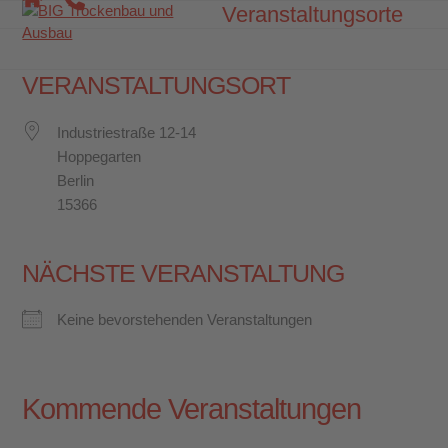
Skip
Veranstaltungsorte
Open
Close
to
mobile
mobile
content
menu
menu
VERANSTALTUNGSORT
Industriestraße 12-14
Hoppegarten
Berlin
15366
NÄCHSTE VERANSTALTUNG
Keine bevorstehenden Veranstaltungen
Kommende Veranstaltungen