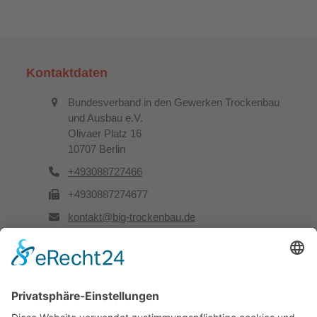
Kontaktdaten
Bundesverband in den Gewerken Trockenbau
und Ausbau e.V.
Olivaer Platz 16
10707 Berlin
+493088727466
+4930887274677
kontakt@big-trockenbau.de
Rechtliches