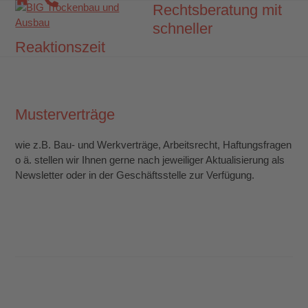
Skip
Rechtsberatung mit
Open
Close
to
schneller
mobile
mobile
content
Reaktionszeit
menu
menu
Musterverträge
wie z.B. Bau- und Werkverträge, Arbeitsrecht, Haftungsfragen
o ä. stellen wir Ihnen gerne nach jeweiliger Aktualisierung als
Newsletter oder in der Geschäftsstelle zur Verfügung.