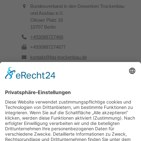
Bundesverband in den Gewerken Trockenbau
und Ausbau e.V.
Olivaer Platz 16
10707 Berlin
+493088727466
+4930887274677
kontakt@big-trockenbau.de
Rechtliches
Kontakt
Impressum
Datenschutz