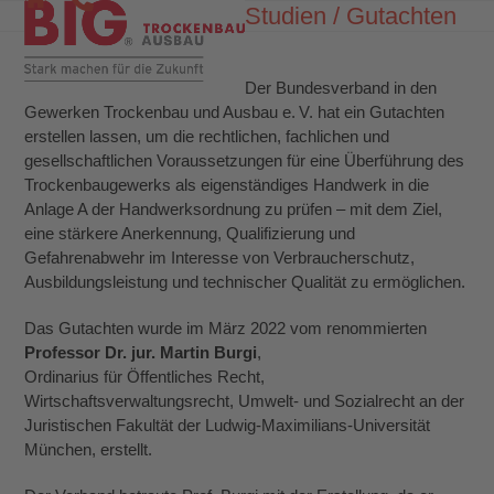
Skip
Studien / Gutachten
Open
Close
to
mobile
mobile
content
menu
menu
Der Bundesverband in den
Gewerken Trockenbau und Ausbau e. V. hat ein Gutachten
erstellen lassen, um die rechtlichen, fachlichen und
gesellschaftlichen Voraussetzungen für eine Überführung des
Trockenbaugewerks als eigenständiges Handwerk in die
Anlage A der Handwerksordnung zu prüfen – mit dem Ziel,
eine stärkere Anerkennung, Qualifizierung und
Gefahrenabwehr im Interesse von Verbraucherschutz,
Ausbildungsleistung und technischer Qualität zu ermöglichen.
Das Gutachten wurde im März 2022 vom renommierten
Professor Dr. jur. Martin Burgi
,
Ordinarius für Öffentliches Recht,
Wirtschaftsverwaltungsrecht, Umwelt- und Sozialrecht an der
Juristischen Fakultät der Ludwig-Maximilians-Universität
München, erstellt.