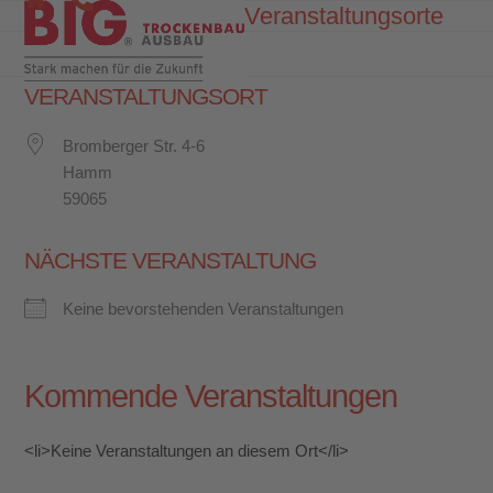
Skip
Veranstaltungsorte
Open
Close
to
mobile
mobile
content
menu
menu
VERANSTALTUNGSORT
Bromberger Str. 4-6
Hamm
59065
NÄCHSTE VERANSTALTUNG
Keine bevorstehenden Veranstaltungen
Kommende Veranstaltungen
<li>Keine Veranstaltungen an diesem Ort</li>