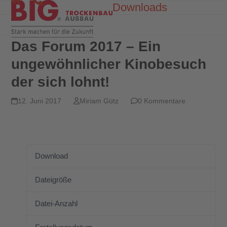
Skip
Downloads
Open
Close
to
mobile
mobile
content
menu
menu
Das Forum 2017 – Ein
ungewöhnlicher Kinobesuch
der sich lohnt!
12. Juni 2017
Miriam Gütz
0 Kommentare
Download
Download
48
Dateigröße
125.89 KB
Datei-Anzahl
1