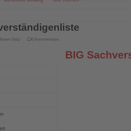
erständigenliste
iriam Gütz
0 Kommentare
BIG Sachvers
10
104.71 KB
1
um
11. Januar 2022
ert
20. Dezember 2022