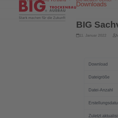
Skip
Downloads
to
content
BIG Sachv
11. Januar 2022
M
Download
Download
Dateigröße
Datei-Anzahl
Erstellungsdat
Zuletzt aktualisi