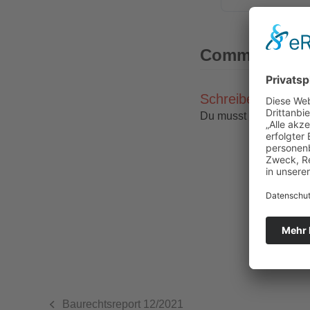
Comments (0)
Schreibe einen 
Du musst
angemeldet
Baurechtsreport 12/2021