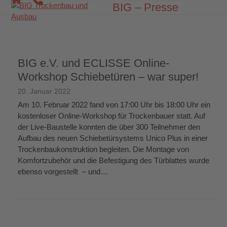
Skip
BIG – Presse
Open
Close
to
mobile
mobile
content
menu
menu
BIG e.V. und ECLISSE Online-
Workshop Schiebetüren – war super!
20. Januar 2022
Am 10. Februar 2022 fand von 17:00 Uhr bis 18:00 Uhr ein
kostenloser Online-Workshop für Trockenbauer statt. Auf
der Live-Baustelle konnten die über 300 Teilnehmer den
Aufbau des neuen Schiebetürsystems Unico Plus in einer
Trockenbaukonstruktion begleiten. Die Montage von
Komfortzubehör und die Befestigung des Türblattes wurde
ebenso vorgestellt – und…
weiterlesen
→