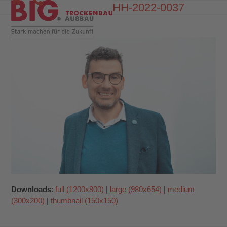
Skip
HH-2022-0037
Open
Close
to
mobile
mobile
content
menu
menu
Downloads
:
full (1200x800)
|
large (980x654)
|
medium
(300x200)
|
thumbnail (150x150)