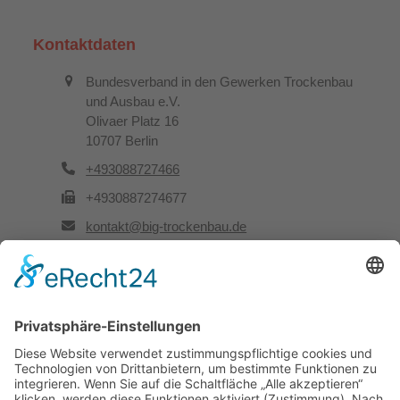
Kontaktdaten
Bundesverband in den Gewerken Trockenbau
und Ausbau e.V.
Olivaer Platz 16
10707 Berlin
+493088727466
+4930887274677
kontakt@big-trockenbau.de
Rechtliches
Kontakt