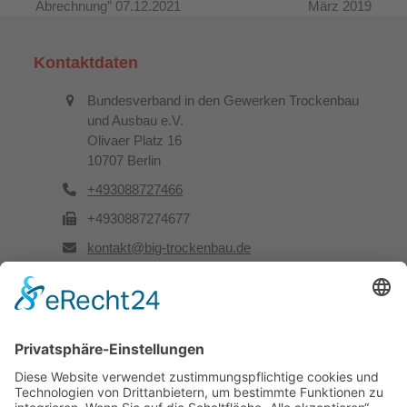
Abrechnung” 07.12.2021
März 2019
Beitrag:
Beitrag:
Kontaktdaten
Bundesverband in den Gewerken Trockenbau
und Ausbau e.V.
Olivaer Platz 16
10707 Berlin
+493088727466
+4930887274677
kontakt@big-trockenbau.de
Rechtliches
Kontakt