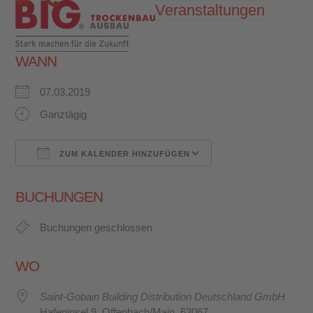
Skip
Veranstaltungen
Open
Close
to
mobile
mobile
content
menu
menu
WANN
07.03.2019
Ganztägig
ZUM KALENDER HINZUFÜGEN
ICS herunterladen
Google Kalender
BUCHUNGEN
Buchungen geschlossen
WO
Saint-Gobain Building Distribution Deutschland GmbH
Hafeninsel 9, Offenbach/Main, 63067