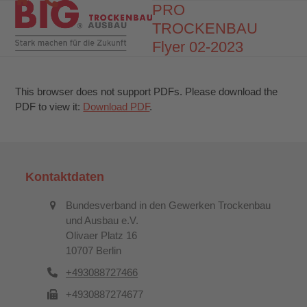
Skip
PRO
Open
Close
to
TROCKENBAU
mobile
mobile
content
Flyer 02-2023
menu
menu
This browser does not support PDFs. Please download the
PDF to view it:
Download PDF
.
Kontaktdaten
Bundesverband in den Gewerken Trockenbau
und Ausbau e.V.
Olivaer Platz 16
10707 Berlin
+493088727466
+4930887274677