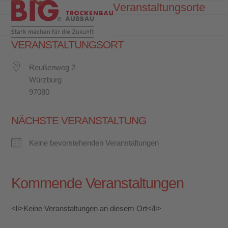
Skip
Veranstaltungsorte
Open
Close
to
mobile
mobile
content
menu
menu
VERANSTALTUNGSORT
Reußenweg 2
Würzburg
97080
NÄCHSTE VERANSTALTUNG
Keine bevorstehenden Veranstaltungen
Kommende Veranstaltungen
<li>Keine Veranstaltungen an diesem Ort</li>