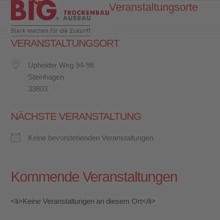
Skip
Veranstaltungsorte
Open
Close
to
mobile
mobile
content
menu
menu
VERANSTALTUNGSORT
Upheider Weg 94-98
Steinhagen
33803
NÄCHSTE VERANSTALTUNG
Keine bevorstehenden Veranstaltungen
Kommende Veranstaltungen
<li>Keine Veranstaltungen an diesem Ort</li>