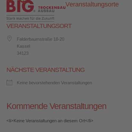
Skip
Veranstaltungsorte
Open
Close
to
mobile
mobile
content
menu
menu
VERANSTALTUNGSORT
Falderbaumstraße 18-20
Kassel
34123
NÄCHSTE VERANSTALTUNG
Keine bevorstehenden Veranstaltungen
Kommende Veranstaltungen
<li>Keine Veranstaltungen an diesem Ort</li>