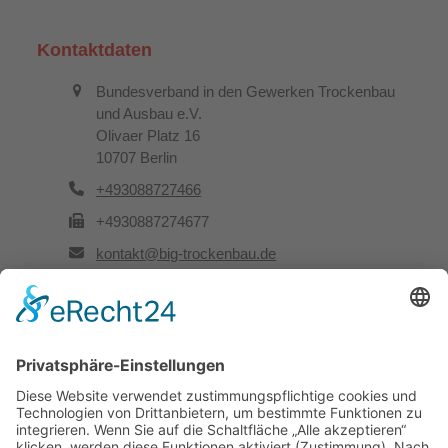
Kontaktdaten
Bundesverband in den Gewerken Trockenbau
und Ausbau e.V.
Olivaer Platz 16
10707 Berlin
+493088727466
+4930887274677
kontakt@big-trockenbau.de
Rechtliches
Kontakt