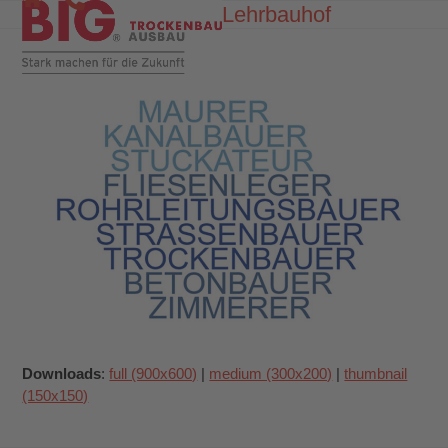
Skip
Lehrbauhof
Open
Close
to
mobile
mobile
content
menu
menu
Downloads
:
full (900x600)
|
medium (300x200)
|
thumbnail
(150x150)