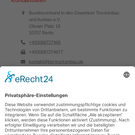
Kontaktdaten
Bundesverband in den Gewerken Trockenbau
und Ausbau e.V.
Olivaer Platz 16
10707 Berlin
+493088727466
+4930887274677
kontakt@big-trockenbau.de
Rechtliches
Kontakt
Impressum