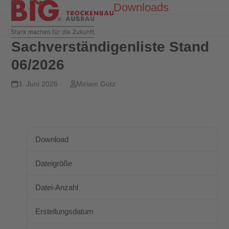
Skip
Downloads
Open
Close
to
mobile
mobile
content
menu
menu
Sachverständigenliste Stand
06/2026
3. Juni 2026
Miriam Gütz
Download
Download
1
Dateigröße
995.49 KB
Datei-Anzahl
1
Erstellungsdatum
3. Juni 2026