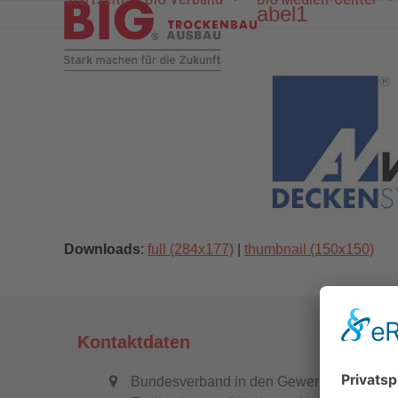
Skip
abel1
to
content
Downloads
:
full (284x177)
|
thumbnail (150x150)
Kontaktdaten
Bundesverband in den Gewerken