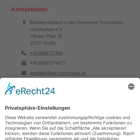
Kontaktdaten
Bundesverband in den Gewerken Trockenbau
und Ausbau e.V.
Olivaer Platz 16
10707 Berlin
+493088727466
+4930887274677
kontakt@big-trockenbau.de
Rechtliches
Kontakt
Impressum