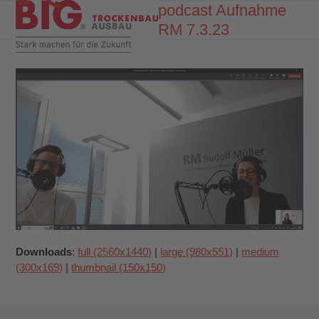
Skip
podcast Aufnahme
Open
Close
to
RM 7.3.23
mobile
mobile
content
menu
menu
Downloads
:
full (2560x1440)
|
large (980x551)
|
medium
(300x169)
|
thumbnail (150x150)