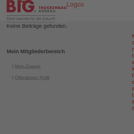
Skip
Logos
Open
Close
to
mobile
mobile
content
menu
menu
Keine Beiträge gefunden.
Mein Mitgliederbereich
t
Mein Zugang
t
Öffentliches Profil
t