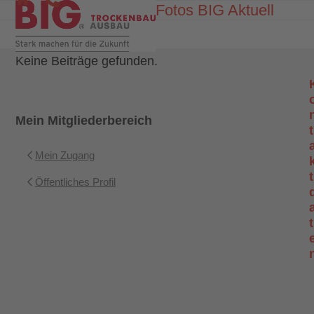
Skip
Fotos BIG Aktuell
Open
Close
to
mobile
mobile
content
menu
menu
Keine Beiträge gefunden.
Mein Mitgliederbereich
t
Mein Zugang
t
Öffentliches Profil
t