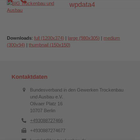
Skip
wpdata4
Open
Close
to
mobile
mobile
content
menu
menu
Downloads
:
full (1200x374)
|
large (980x305)
|
medium
(300x94)
|
thumbnail (150x150)
Kontaktdaten
Bundesverband in den Gewerken Trockenbau
und Ausbau e.V.
Olivaer Platz 16
10707 Berlin
+493088727466
+4930887274677