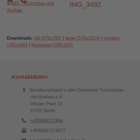
Skip
IMG_3492
Open
Close
to
mobile
mobile
content
menu
menu
Downloads
:
full (675x780)
|
large (576x1024)
|
medium
(260x300)
|
thumbnail (150x150)
Kontaktdaten
Bundesverband in den Gewerken Trockenbau
und Ausbau e.V.
Olivaer Platz 16
10707 Berlin
+493088727466
+4930887274677