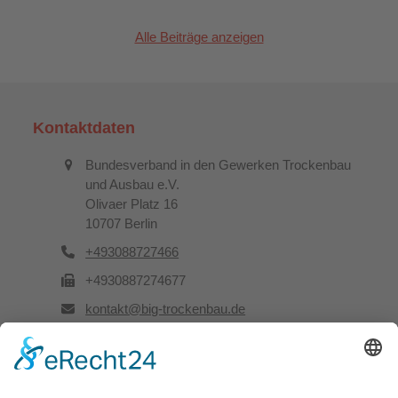
Alle Beiträge anzeigen
Kontaktdaten
Bundesverband in den Gewerken Trockenbau
und Ausbau e.V.
Olivaer Platz 16
10707 Berlin
+493088727466
+4930887274677
kontakt@big-trockenbau.de