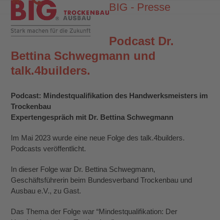
Skip
BIG - Presse
Open
Close
to
mobile
mobile
content
menu
menu
Podcast Dr.
Bettina Schwegmann und
talk.4builders.
Podcast: Mindestqualifikation des Handwerksmeisters im
Trockenbau
Expertengespräch mit Dr. Bettina Schwegmann
Im Mai 2023 wurde eine neue Folge des talk.4builders.
Podcasts veröffentlicht.
In dieser Folge war Dr. Bettina Schwegmann,
Geschäftsführerin beim Bundesverband Trockenbau und
Ausbau e.V., zu Gast.
Das Thema der Folge war “Mindestqualifikation: Der