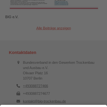
BIG e.V.
Alle Beiträge anzeigen
Kontaktdaten
Bundesverband in den Gewerken Trockenbau
und Ausbau e.V.
Olivaer Platz 16
10707 Berlin
+493088727466
+4930887274677
kontakt@big-trockenbau.de