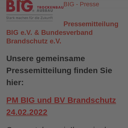
Skip
BIG - Presse
Open
Close
to
mobile
mobile
content
menu
menu
Pressemitteilung
BIG e.V. & Bundesverband
Brandschutz e.V.
Unsere gemeinsame
Pressemitteilung finden Sie
hier:
PM BIG und BV Brandschutz
24.02.2022