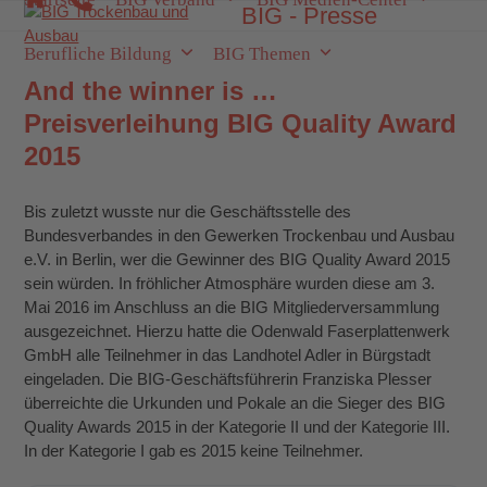
Skip
BIG - Presse
Open
Close
to
mobile
mobile
Berufliche Bildung
BIG Themen
content
menu
menu
And the winner is …
Preisverleihung BIG Quality Award
2015
Bis zuletzt wusste nur die Geschäftsstelle des
Bundesverbandes in den Gewerken Trockenbau und Ausbau
e.V. in Berlin, wer die Gewinner des BIG Quality Award 2015
sein würden. In fröhlicher Atmosphäre wurden diese am 3.
Mai 2016 im Anschluss an die BIG Mitgliederversammlung
ausgezeichnet. Hierzu hatte die Odenwald Faserplattenwerk
GmbH alle Teilnehmer in das Landhotel Adler in Bürgstadt
eingeladen. Die BIG-Geschäftsführerin Franziska Plesser
überreichte die Urkunden und Pokale an die Sieger des BIG
Quality Awards 2015 in der Kategorie II und der Kategorie III.
In der Kategorie I gab es 2015 keine Teilnehmer.