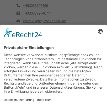
+493088727466
+4930887274677
kontakt@big-trockenbau.de
Rechtliches
Kontakt
Impressum
Datenschutz
Besuchen Sie uns auch hier: